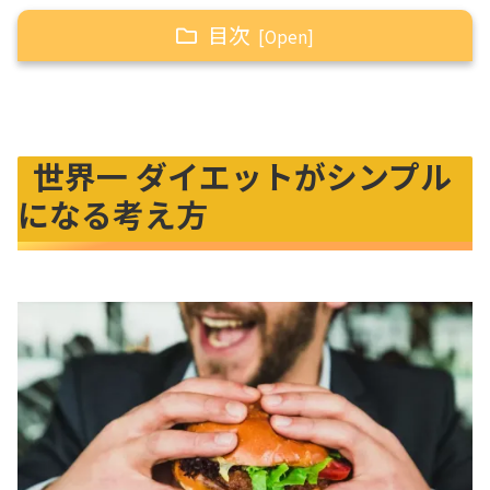
目次
世界一 ダイエットがシンプルになる考え方
ダイエット中の33歳男がおすすめ！満足感ハンパ
世界一 ダイエットがシンプル
ない食品10選
①野菜編『ブロッコリー、アボカド、アスパラ
になる考え方
ガス、オクラ』
②糖質編『さつまいも、じゃがいも、麦飯』
③たんぱく質編『たまご、大豆、納豆』
番外編：難消化性デキストリン
[痩せる秘訣]食材のチョイスがカギ