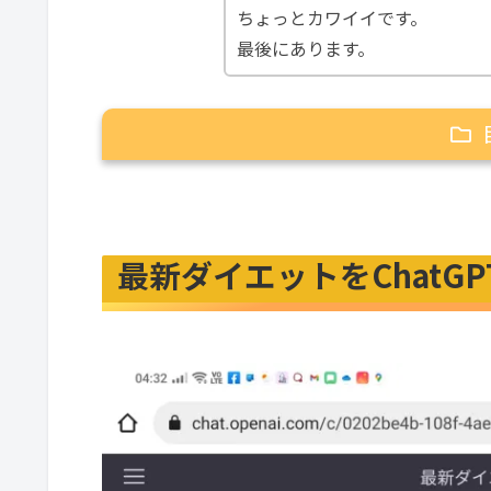
ちょっとカワイイです。
最後にあります。
最新ダイエットをChatGPTに聞いてみた！
AIの回答
解説
最新ダイエットをChatG
科学的根拠についての質問
AIの回答
解説
AIさんから一言
AIの回答①
AIの回答②