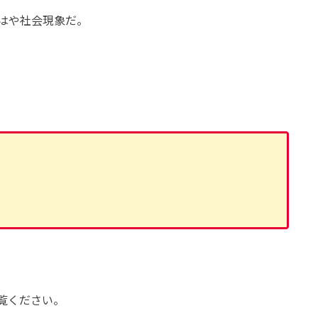
はや社会現象だ。
覧ください。