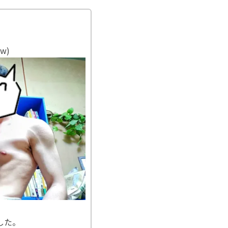
w)
した。