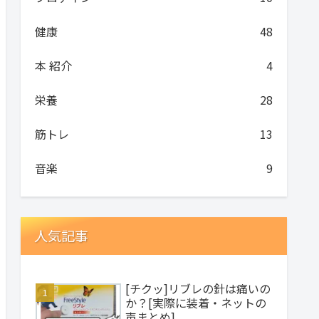
健康
48
本 紹介
4
栄養
28
筋トレ
13
音楽
9
人気記事
[チクッ]リブレの針は痛いの
か？[実際に装着・ネットの
声まとめ]