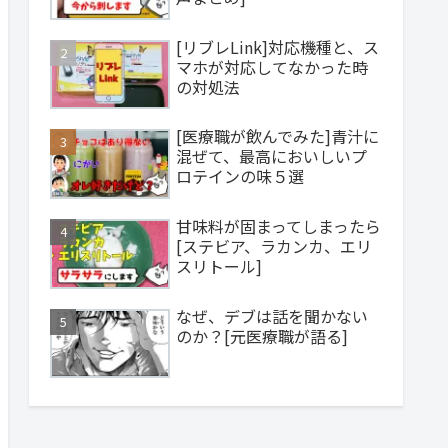
[リブレLink]対応機種と、ス
マホが対応してなかった時
の対処法
[医療職が飲んでみた]青汁に
混ぜて、最高においしいプ
ロテインの味５選
甘味料が固まってしまったら
[ステビア、ラカンカ、エリ
スリトール]
なぜ、デブは話を聞かない
のか？[元医療職が語る]