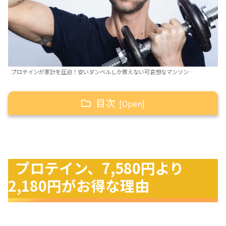
プロテインが家計を圧迫！安いダンベルしか買えない可哀想なマンソン…
目次
プロテイン、7,580円より2,180円がお得な理由
なん食分か？比較しよう！
表示価格に騙されないで！
プロテイン、7,580円より
具体的な計算方法
2,180円がお得な理由
まとめ：お財布に優しいプロテインを！