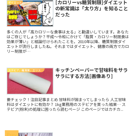
[カロリーvs糖質制限]ダイエット
ダイエット
の新常識は「太り方」を知ること
だった
多くの人が「高カロリーな食事は太る」と勘違いしています。あなた
はご存じでしょうか？平成～令和にかけて「脂質・カロリー制限食は
効果が薄い」と結論付けられたことを。2010年以降、糖質制限ダイ
エットが流行しましたね。それまではダイエット、健康の両方でカロ
リー制限が…
キッチンペーパーで甘味料をサラ
ステビア、羅漢果、エリスリトール
サラにする方法[画像あり]
要チェック！注目記事まとめ 甘味料が固まってしまったら 人工甘味
料はダイエットに有効か？ 1kg業務用のステビアを買った結果… ス
テビア(粉末)の処理に困ったら読むページ このページではカチカ...